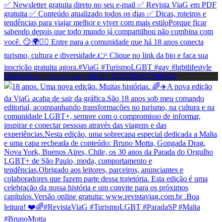
Open post by revistaviag with ID 18105506527966501