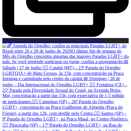
Open post by revistaviag with ID 18147453649506670