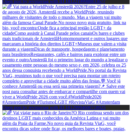
Open post by revistaviag with ID 18122199988833677
Open post by revistaviag with ID 18129994600718925