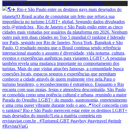
Open post by revistaviag with ID 18075558827298452