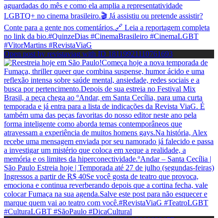
Open post by revistaviag with ID 18119921110761693