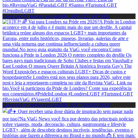
Open post by revistaviag with ID 18115235158859322
Open post by revistaviag with ID 18087508628139128