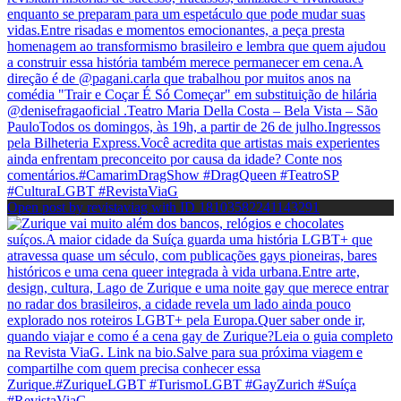
Open post by revistaviag with ID 18103582241143291