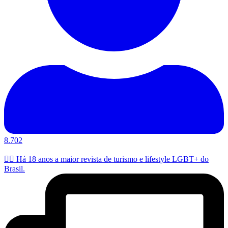
8.702
🏳️‍🌈 Há 18 anos a maior revista de turismo e lifestyle LGBT+ do
Brasil.