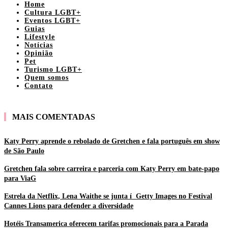
Home
Cultura LGBT+
Eventos LGBT+
Guias
Lifestyle
Notícias
Opinião
Pet
Turismo LGBT+
Quem somos
Contato
MAIS COMENTADAS
Katy Perry aprende o rebolado de Gretchen e fala português em show
de São Paulo
Gretchen fala sobre carreira e parceria com Katy Perry em bate-papo
para ViaG
Estrela da Netflix, Lena Waithe se junta í Getty Images no Festival
Cannes Lions para defender a diversidade
Hotéis Transamerica oferecem tarifas promocionais para a Parada