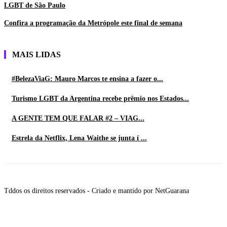
LGBT de São Paulo
Confira a programação da Metrópole este final de semana
MAIS LIDAS
#BelezaViaG: Mauro Marcos te ensina a fazer o...
Turismo LGBT da Argentina recebe prêmio nos Estados...
A GENTE TEM QUE FALAR #2 – VIAG...
Estrela da Netflix, Lena Waithe se junta í ...
Tddos os direitos reservados - Criado e mantido por NetGuarana