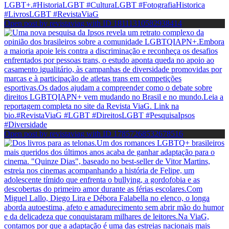
Open post by revistaviag with ID 18111310582938414
Open post by revistaviag with ID 17857268532678516