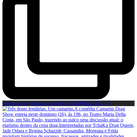
Open post by revistaviag with ID 18128068822637719