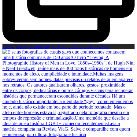
Open post by revistaviag with ID 18042713582797672