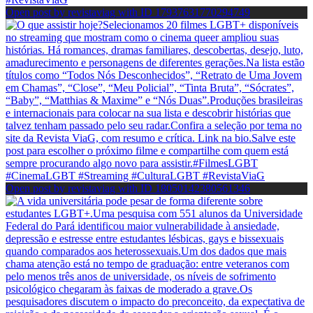
Open post by revistaviag with ID 17937631770294749
Open post by revistaviag with ID 18050142380561346