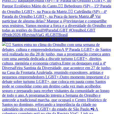
Open post by revistaviag with ID 18117146362891138