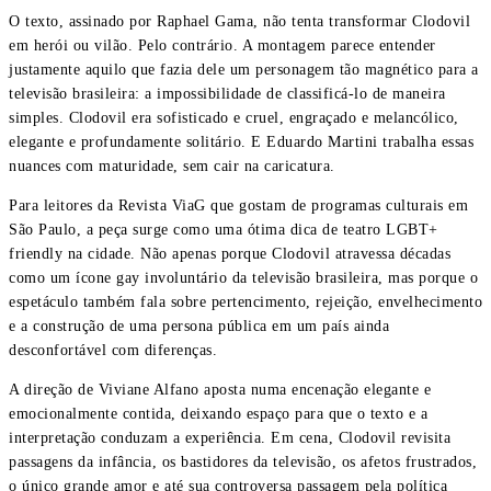
O texto, assinado por Raphael Gama, não tenta transformar Clodovil
em herói ou vilão. Pelo contrário. A montagem parece entender
justamente aquilo que fazia dele um personagem tão magnético para a
televisão brasileira: a impossibilidade de classificá-lo de maneira
simples. Clodovil era sofisticado e cruel, engraçado e melancólico,
elegante e profundamente solitário. E Eduardo Martini trabalha essas
nuances com maturidade, sem cair na caricatura.
Para leitores da Revista ViaG que gostam de programas culturais em
São Paulo, a peça surge como uma ótima dica de teatro LGBT+
friendly na cidade. Não apenas porque Clodovil atravessa décadas
como um ícone gay involuntário da televisão brasileira, mas porque o
espetáculo também fala sobre pertencimento, rejeição, envelhecimento
e a construção de uma persona pública em um país ainda
desconfortável com diferenças.
A direção de Viviane Alfano aposta numa encenação elegante e
emocionalmente contida, deixando espaço para que o texto e a
interpretação conduzam a experiência. Em cena, Clodovil revisita
passagens da infância, os bastidores da televisão, os afetos frustrados,
o único grande amor e até sua controversa passagem pela política