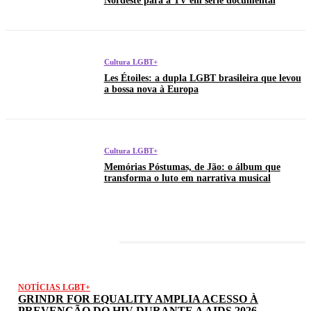
Nordeste para a TV em série documental
Cultura LGBT+
Les Étoiles: a dupla LGBT brasileira que levou
a bossa nova à Europa
Cultura LGBT+
Memórias Póstumas, de Jão: o álbum que
transforma o luto em narrativa musical
LATEST POSTS
NOTÍCIAS LGBT+
GRINDR FOR EQUALITY AMPLIA ACESSO À
PREVENÇÃO DO HIV DURANTE A AIDS 2026