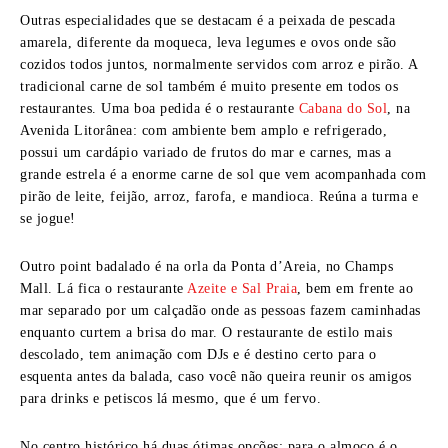
Outras especialidades que se destacam é a peixada de pescada
amarela, diferente da moqueca, leva legumes e ovos onde são
cozidos todos juntos, normalmente servidos com arroz e pirão. A
tradicional carne de sol também é muito presente em todos os
restaurantes. Uma boa pedida é o restaurante
Cabana do Sol
, na
Avenida Litorânea: com ambiente bem amplo e refrigerado,
possui um cardápio variado de frutos do mar e carnes, mas a
grande estrela é a enorme carne de sol que vem acompanhada com
pirão de leite, feijão, arroz, farofa, e mandioca. Reúna a turma e
se jogue!
Outro point badalado é na orla da
Ponta d’Areia, no Champs
Mall. Lá fica o restaurante
Azeite e Sal Praia
, bem em frente ao
mar separado por um calçadão onde as pessoas fazem caminhadas
enquanto curtem a brisa do mar. O restaurante de estilo mais
descolado, tem animação com DJs e é destino certo para o
esquenta antes da balada, caso você não queira reunir os amigos
para drinks e petiscos lá mesmo, que é um fervo.
No centro histórico há duas ótimas opções: para o almoço é o