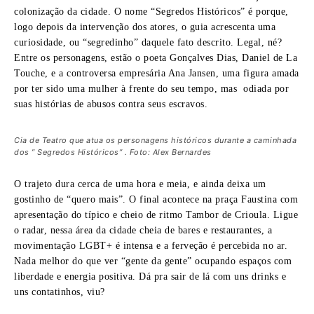
colonização da cidade. O nome “Segredos Históricos” é porque,
logo depois da intervenção dos atores, o guia acrescenta uma
curiosidade, ou “segredinho” daquele fato descrito. Legal, né?
Entre os personagens, estão o poeta Gonçalves Dias,
Daniel de La
Touche, e a controversa empresária Ana Jansen, uma figura amada
por ter sido uma mulher à frente do seu tempo, mas odiada por
suas histórias de abusos contra seus escravos.
Cia de Teatro que atua os personagens históricos durante a caminhada
dos ” Segredos Históricos” . Foto: Alex Bernardes
O trajeto dura cerca de uma hora e meia, e ainda deixa um
gostinho de “quero mais”. O final acontece na praça Faustina com
apresentação do típico e cheio de ritmo Tambor de Crioula. Ligue
o radar, nessa área da cidade cheia de bares e restaurantes, a
movimentação LGBT+ é intensa e a ferveção é percebida no ar.
Nada melhor do que ver “gente da gente” ocupando espaços com
liberdade e energia positiva. Dá pra sair de lá com uns drinks e
uns contatinhos, viu?