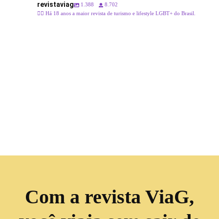
revistaviag
1.388
8.702
🏳️‍🌈 Há 18 anos a maior revista de turismo e lifestyle LGBT+ do Brasil.
Com a revista ViaG,