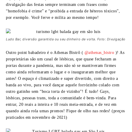
divulgação das festas sempre terminam com frases como
“homofobia é crime” e “proibida a entrada de héteros tóxicos”,
por exemplo. Você ferve e milita ao mesmo tempo!
Ludo Bar, diversão garantida ou seu dinheiro de volta. Foto: Divulgação
Outro point babadeiro é o Athenas Bistrô (
@athenas_bistro
)! As
proprietárias são um casal de lésbicas, que quase fecharam as
portas durante a pandemia, mas não só se mantiveram firmes
como ainda reformaram o lugar e o inauguraram melhor que
antes! O espaço é climatizado e super divertido, com direito a
banda ao vivo, para você dançar aquele forrózinho colado com
outro gatinho sem “boca torta de vizinho”! É tudo! Gays,
lésbicas, pessoas trans, toda a comunidade é bem-vinda. Para
entrar, 20 reais a inteira e 10 reais meia-entrada, e de vez em
quando ainda rola umas promos! Fique de olho nas redes! (preços
praticados em novembro de 2021)