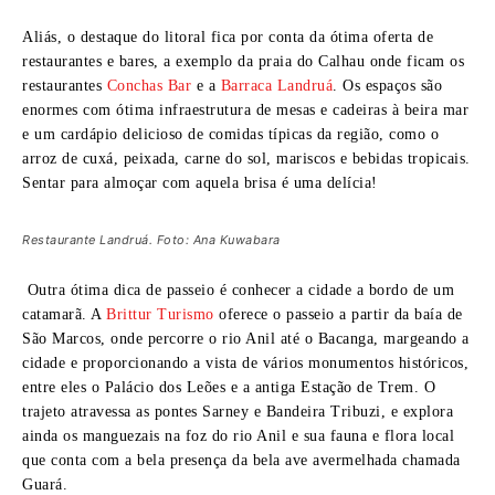
Aliás, o destaque do litoral fica por conta da ótima oferta de
restaurantes e bares, a exemplo da praia do Calhau onde ficam os
restaurantes
Conchas Bar
e a
Barraca Landruá
. Os espaços são
enormes com ótima infraestrutura de mesas e cadeiras à beira mar
e um cardápio delicioso de comidas típicas da região, como o
arroz de cuxá, peixada, carne do sol, mariscos e bebidas tropicais.
Sentar para almoçar com aquela brisa é uma delícia!
Restaurante Landruá. Foto: Ana Kuwabara
Outra ótima dica de passeio é conhecer a cidade a bordo de um
catamarã. A
Brittur Turismo
oferece o passeio a partir da baía de
São Marcos, onde percorre o rio Anil até o Bacanga, margeando a
cidade e proporcionando a vista de vários monumentos históricos,
entre eles o Palácio dos Leões e a antiga Estação de Trem. O
trajeto
atravessa as pontes Sarney e Bandeira Tribuzi, e explora
ainda os manguezais na foz do rio Anil e sua fauna e flora local
que conta com a bela presença da bela ave avermelhada chamada
Guará.