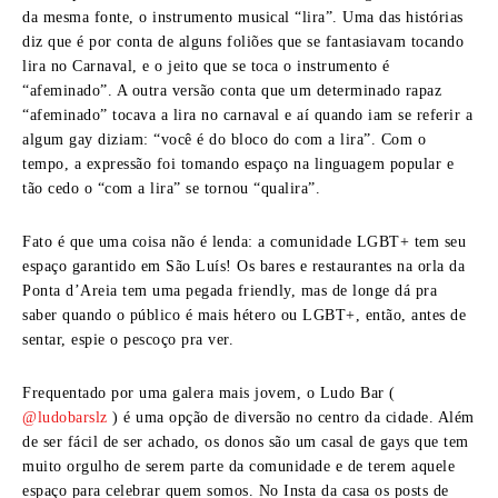
da mesma fonte, o instrumento musical “lira”. Uma das histórias
diz que é por conta de alguns foliões que se fantasiavam tocando
lira no Carnaval, e o jeito que se toca o instrumento é
“afeminado”. A outra versão conta que um determinado rapaz
“afeminado” tocava a lira no carnaval e aí quando iam se referir a
algum gay diziam: “você é do bloco do com a lira”. Com o
tempo, a expressão foi tomando espaço na linguagem popular e
tão cedo o “com a lira” se tornou “qualira”.
Fato é que uma coisa não é lenda: a comunidade LGBT+ tem seu
espaço garantido em São Luís! Os bares e restaurantes na orla da
Ponta d’Areia tem uma pegada friendly, mas de longe dá pra
saber quando o público é mais hétero ou LGBT+, então, antes de
sentar, espie o pescoço pra ver.
Frequentado por uma galera mais jovem, o Ludo Bar (
@ludobarslz
) é uma opção de diversão no centro da cidade. Além
de ser fácil de ser achado, os donos são um casal de gays que tem
muito orgulho de serem parte da comunidade e de terem aquele
espaço para celebrar quem somos. No Insta da casa os posts de