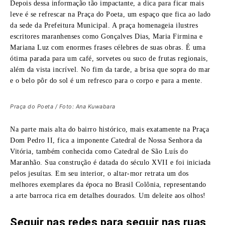
Depois dessa informação tão impactante, a dica para ficar mais
leve é se refrescar na Praça do Poeta, um espaço que fica ao lado
da sede da Prefeitura Municipal. A praça homenageia ilustres
escritores maranhenses como Gonçalves Dias, Maria Firmina e
Mariana Luz com enormes frases célebres de suas obras. É uma
ótima parada para um café, sorvetes ou suco de frutas regionais,
além da vista incrível. No fim da tarde, a brisa que sopra do mar
e o belo pôr do sol é um refresco para o corpo e para a mente.
Praça do Poeta / Foto: Ana Kuwabara
Na parte mais alta do bairro histórico, mais exatamente na Praça
Dom Pedro II, fica a imponente Catedral de Nossa Senhora da
Vitória, também conhecida como Catedral de São Luís do
Maranhão. Sua construção é datada do século XVII e foi iniciada
pelos jesuítas. Em seu interior, o altar-mor retrata um dos
melhores exemplares da época no Brasil Colônia, representando
a arte barroca
rica em detalhes dourados. Um deleite aos olhos!
Seguir nas redes para seguir nas ruas