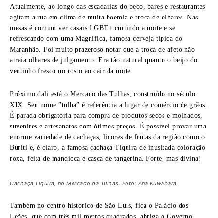
Atualmente, ao longo das escadarias do beco, bares e restaurantes
agitam a rua em clima de muita boemia e troca de olhares. Nas
mesas é comum ver casais LGBT+ curtindo a noite e se
refrescando com uma Magnífica, famosa cerveja típica do
Maranhão. Foi muito prazeroso notar que a troca de afeto não
atraia olhares de julgamento. Era tão natural quanto o beijo do
ventinho fresco no rosto ao cair da noite.
Próximo dali está o Mercado das Tulhas, c
onstruído no século
XIX. Seu nome ”tulha” é referência a lugar de comércio de grãos.
É parada obrigatória para compra de produtos secos e molhados,
suvenires e artesanatos com ótimos preços. É possível provar uma
enorme variedade de cachaças, licores de frutas da região como o
Buriti e, é claro, a famosa cachaça Tiquira de inusitada coloração
roxa, feita de mandioca e casca de tangerina. Forte, mas divina!
Cachaça Tiquira, no Mercado da Tulhas. Foto: Ana Kuwabara
Também no centro histórico de São Luís, fica o
Palácio dos
Leões, que com três mil metros quadrados, abriga o Governo