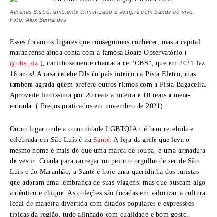
Athenas Bistrô, ambiente climatizado e sempre com banda ao vivo.
Foto: Alex Bernardes
Esses foram os lugares que conseguimos conhecer, mas a capital
maranhense ainda conta com a famosa Boate Observatório (
@obs_slz
), carinhosamente chamada de “OBS”, que em 2021 faz
18 anos! A casa recebe DJs do país inteiro na Pista Eletro, mas
também agrada quem prefere outros ritmos com a Pista Bagaceira.
Aproveite lindíssima por 20 reais a inteira e 10 reais a meia-
entrada. ( Preços praticados em novembro de 2021)
Outro lugar onde a comunidade LGBTQIA+ é bem recebida e
celebrada em São Luís é na
Santê
. A loja da grife que leva o
mesmo nome é mais do que uma marca de roupa, é uma armadura
de vestir. Criada para carregar no peito o orgulho de ser de São
Luis e do Maranhão, a Santê é hoje uma queridinha dos turistas
que adoram uma lembrança de suas viagens, mas que buscam algo
autêntico e chique. As coleções são focadas em valorizar a cultura
local de maneira divertida com ditados populares e expressões
típicas da região, tudo alinhado com qualidade e bom gosto.