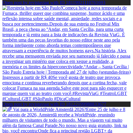
Open post by revistaviag with ID 18119921110761693
Open post by revistaviag with ID 18122199988833677