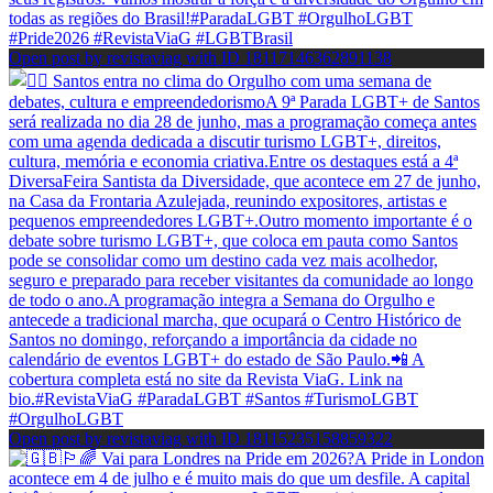
Open post by revistaviag with ID 18117146362891138
Open post by revistaviag with ID 18115235158859322