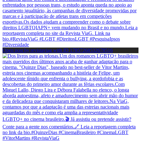
Open post by revistaviag with ID 17857268532678516