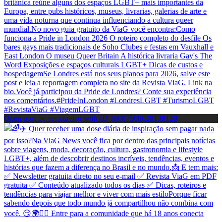
Open post by revistaviag with ID 18087508628139128