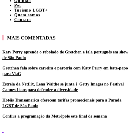
Opinião
Pet
Turismo LGBT+
Quem somos
Contato
MAIS COMENTADAS
Katy Perry aprende o rebolado de Gretchen e fala português em show
de São Paulo
Gretchen fala sobre carreira e parceria com Katy Perry em bate-papo
para ViaG
Estrela da Netflix, Lena Waithe se junta í Getty Images no Festival
Cannes Lions para defender a diversidade
Hotéis Transamerica oferecem tarifas promocionais para a Parada
LGBT de São Paulo
Confira a programação da Metrópole este final de semana