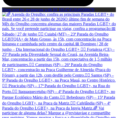
Open post by revistaviag with ID 18147453649506670