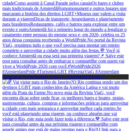
Open post by revistaviag with ID 18129994600718925