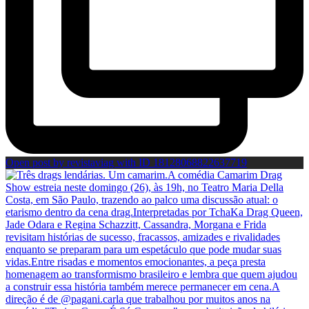
Open post by revistaviag with ID 18128068822637719