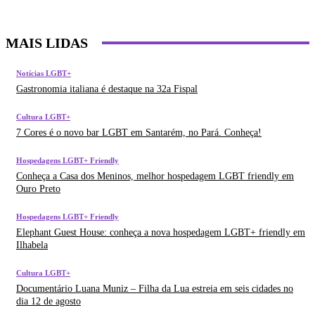
MAIS LIDAS
Notícias LGBT+
Gastronomia italiana é destaque na 32a Fispal
Cultura LGBT+
7 Cores é o novo bar LGBT em Santarém, no Pará. Conheça!
Hospedagens LGBT+ Friendly
Conheça a Casa dos Meninos, melhor hospedagem LGBT friendly em
Ouro Preto
Hospedagens LGBT+ Friendly
Elephant Guest House: conheça a nova hospedagem LGBT+ friendly em
Ilhabela
Cultura LGBT+
Documentário Luana Muniz – Filha da Lua estreia em seis cidades no
dia 12 de agosto