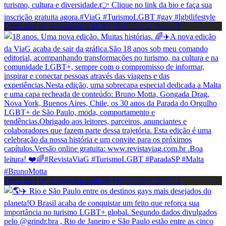
Open post by revistaviag with ID 18105506527966501
Open post by revistaviag with ID 18075558827298452