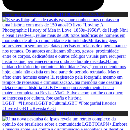
Open post by revistaviag with ID 18042713582797672
Open post by revistaviag with ID 18111310582938414