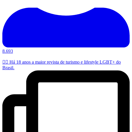
8.693
🏳️‍🌈 Há 18 anos a maior revista de turismo e lifestyle LGBT+ do
Brasil.