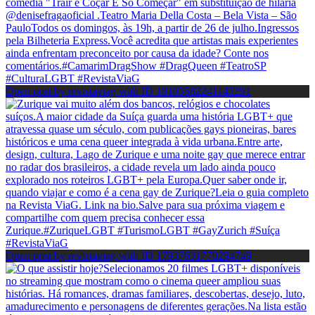
Open post by revistaviag with ID 18103582241143291
Open post by revistaviag with ID 17937631770294749