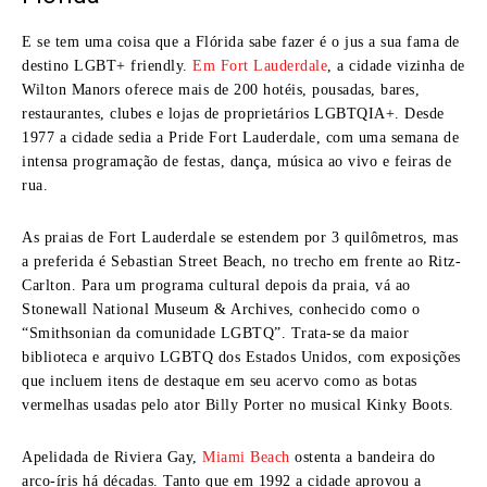
E se tem uma coisa que a Flórida sabe fazer é o jus a sua fama de
destino LGBT+ friendly.
Em Fort Lauderdale
, a cidade vizinha de
Wilton Manors oferece mais de 200 hotéis, pousadas, bares,
restaurantes, clubes e lojas de proprietários LGBTQIA+. Desde
1977 a cidade sedia a Pride Fort Lauderdale, com uma semana de
intensa programação de festas, dança, música ao vivo e feiras de
rua.
As praias de Fort Lauderdale se estendem por 3 quilômetros, mas
a preferida é Sebastian Street Beach, no trecho em frente ao Ritz-
Carlton. Para um programa cultural depois da praia, vá ao
Stonewall National Museum & Archives, conhecido como o
“Smithsonian da comunidade LGBTQ”. Trata-se da maior
biblioteca e arquivo LGBTQ dos Estados Unidos, com exposições
que incluem itens de destaque em seu acervo como as botas
vermelhas usadas pelo ator Billy Porter no musical Kinky Boots.
Apelidada de Riviera Gay,
Miami Beach
ostenta a bandeira do
arco-íris há décadas. Tanto que em 1992 a cidade aprovou a