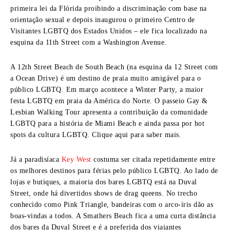
primeira lei da Flórida proibindo a discriminação com base na
orientação sexual e depois inaugurou o primeiro Centro de
Visitantes LGBTQ dos Estados Unidos – ele fica localizado na
esquina da 11th Street com a Washington Avenue.
A 12th Street Beach de South Beach (na esquina da 12 Street com
a Ocean Drive) é um destino de praia muito amigável para o
público LGBTQ. Em março acontece a Winter Party, a maior
festa LGBTQ em praia da América do Norte. O passeio Gay &
Lesbian Walking Tour apresenta a contribuição da comunidade
LGBTQ para a história de Miami Beach e ainda passa por hot
spots da cultura LGBTQ. Clique aqui para saber mais.
Já a paradisíaca
Key West
costuma ser citada repetidamente entre
os melhores destinos para férias pelo público LGBTQ. Ao lado de
lojas e butiques, a maioria dos bares LGBTQ está na Duval
Street, onde há divertidos shows de drag queens. No trecho
conhecido como Pink Triangle, bandeiras com o arco-íris dão as
boas-vindas a todos. A Smathers Beach fica a uma curta distância
dos bares da Duval Street e é a preferida dos viajantes