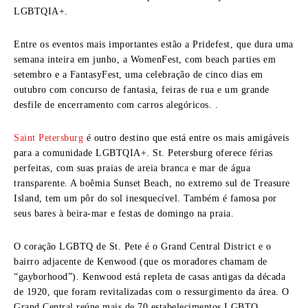
LGBTQIA+.
Entre os eventos mais importantes estão a Pridefest, que dura uma
semana inteira em junho, a WomenFest, com beach parties em
setembro e a FantasyFest, uma celebração de cinco dias em
outubro com concurso de fantasia, feiras de rua e um grande
desfile de encerramento com carros alegóricos. .
Saint Petersburg
é outro destino que está entre os mais amigáveis
para a comunidade LGBTQIA+. St. Petersburg oferece férias
perfeitas, com suas praias de areia branca e mar de água
transparente. A boêmia Sunset Beach, no extremo sul de Treasure
Island, tem um pôr do sol inesquecível. Também é famosa por
seus bares à beira-mar e festas de domingo na praia.
O coração LGBTQ de St. Pete é o Grand Central District e o
bairro adjacente de Kenwood (que os moradores chamam de
“gayborhood”). Kenwood está repleta de casas antigas da década
de 1920, que foram revitalizadas com o ressurgimento da área. O
Grand Central reúne mais de 70 estabelecimentos LGBTQ