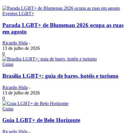
Eventos LGBT+
Parada LGBT+ de Blumenau 2026 ocupa as ruas
em agosto
Ricardo Hida
-
13 de julho de 2026
0
Guias
Brasília LGBT+: guia de bares, hotéis e turismo
Ricardo Hida
-
13 de julho de 2026
0
Guias
Guia LGBT+ de Belo Horizonte
Ricardo Hida
-