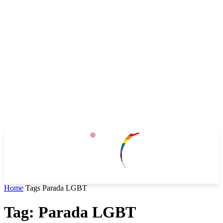
Home
Tags
Parada LGBT
Tag: Parada LGBT