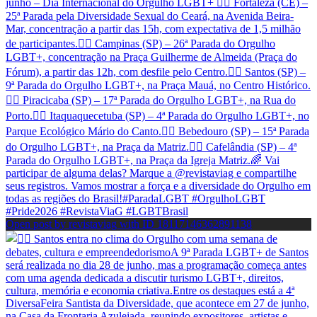
Open post by revistaviag with ID 18117146362891138