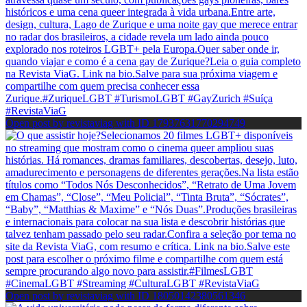
Open post by revistaviag with ID 17937631770294749
Open post by revistaviag with ID 18050142380561346