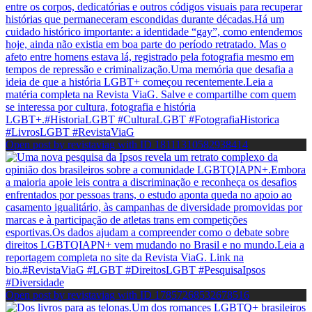
Open post by revistaviag with ID 18111310582938414
Open post by revistaviag with ID 17857268532678516