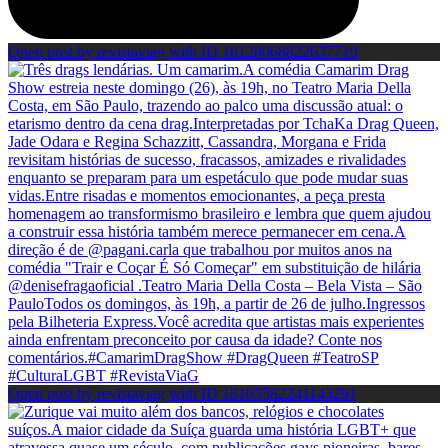
Open post by revistaviag with ID 18128068822637719
Open post by revistaviag with ID 18103582241143291