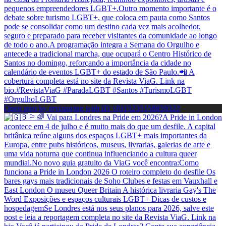
Open post by revistaviag with ID 18115235158859322