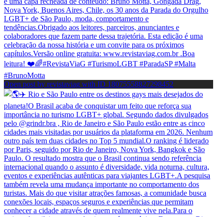
Open post by revistaviag with ID 18075558827298452