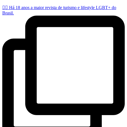
🏳️‍🌈 Há 18 anos a maior revista de turismo e lifestyle LGBT+ do
Brasil.