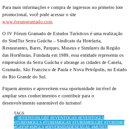
Para mais informações e compra de ingressos no primeiro lote
promocional, você pode acessar o site
www.forumgramado.com
.
O IV Fórum Gramado de Estudos Turísticos é uma realização
do SindTur Serra Gaúcha – Sindicato da Hotelaria,
Restaurantes, Bares, Parques, Museus e Similares da Região
das Hortênsias. Fundada em 1989, essa entidade representa os
empresários da Serra Gaúcha e abrange as cidades de Canela,
Gramado, São Francisco de Paula e Nova Petrópolis, no Estado
do Rio Grande do Sul.
Fiquem atentos e aproveitem essa oportunidade incrível de
ampliar seus conhecimentos e contribuir para o
desenvolvimento sustentável do turismo!
TAGS:
#EVENTOSLGBT #EVENTOGAY #EVENTOGLS
#TURISMOGLS #TURISMOGAY #TURISMOLGBT #TURISMO
#GAYSP #SPGLS #DIVERSIDADESEXUAL #MUSEU