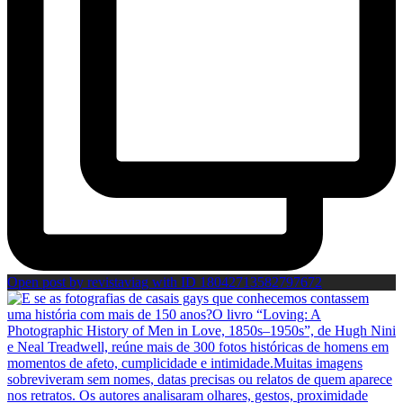
Open post by revistaviag with ID 18042713582797672