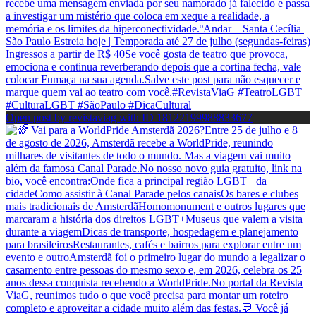
Open post by revistaviag with ID 18122199988833677