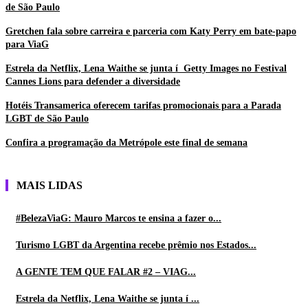
de São Paulo
Gretchen fala sobre carreira e parceria com Katy Perry em bate-papo
para ViaG
Estrela da Netflix, Lena Waithe se junta í Getty Images no Festival
Cannes Lions para defender a diversidade
Hotéis Transamerica oferecem tarifas promocionais para a Parada
LGBT de São Paulo
Confira a programação da Metrópole este final de semana
MAIS LIDAS
#BelezaViaG: Mauro Marcos te ensina a fazer o...
Turismo LGBT da Argentina recebe prêmio nos Estados...
A GENTE TEM QUE FALAR #2 – VIAG...
Estrela da Netflix, Lena Waithe se junta í ...