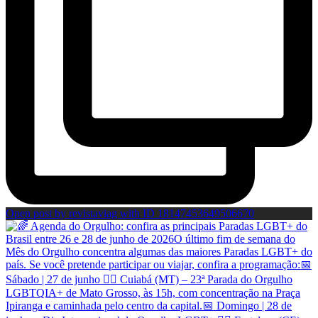
Open post by revistaviag with ID 18147453649506670