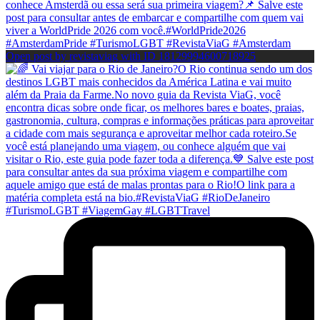
Open post by revistaviag with ID 18129994600718925