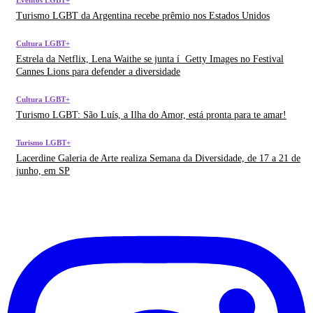
Eventos LGBT+
Turismo LGBT da Argentina recebe prêmio nos Estados Unidos
Cultura LGBT+
Estrela da Netflix, Lena Waithe se junta í Getty Images no Festival
Cannes Lions para defender a diversidade
Cultura LGBT+
Turismo LGBT: São Luí­s, a Ilha do Amor, está pronta para te amar!
Turismo LGBT+
Lacerdine Galeria de Arte realiza Semana da Diversidade, de 17 a 21 de
junho, em SP