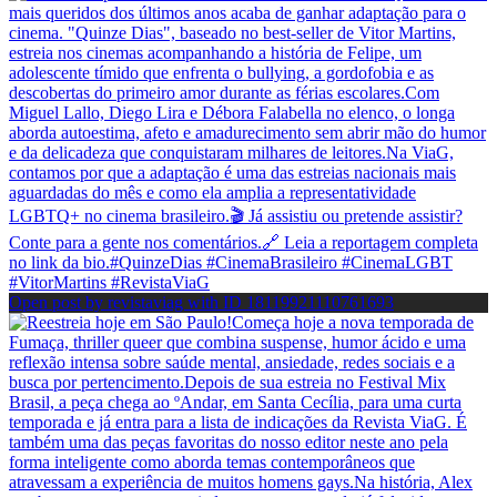
Open post by revistaviag with ID 18119921110761693