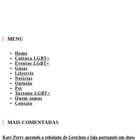
MENU
Home
Cultura LGBT+
Eventos LGBT+
Guias
Lifestyle
Notícias
Opinião
Pet
Turismo LGBT+
Quem somos
Contato
MAIS COMENTADAS
Katy Perry aprende o rebolado de Gretchen e fala português em show