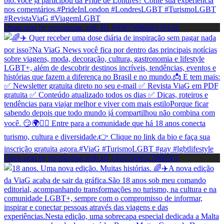
Open post by revistaviag with ID 18087508628139128
Open post by revistaviag with ID 18105506527966501