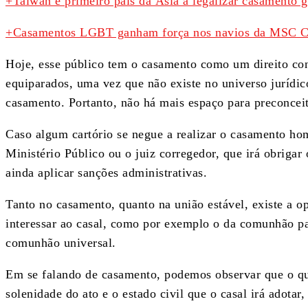
+Taiwan é primeiro país da Ásia a legalizar casamento 
+Casamentos LGBT ganham força nos navios da MSC C
Hoje, esse público tem o casamento como um direito con
equiparados, uma vez que não existe no universo jurídic
casamento. Portanto, não há mais espaço para preconceit
Caso algum cartório se negue a realizar o casamento hom
Ministério Público ou o juiz corregedor, que irá obrigar 
ainda aplicar sanções administrativas.
Tanto no casamento, quanto na união estável, existe a o
interessar ao casal, como por exemplo o da comunhão par
comunhão universal.
Em se falando de casamento, podemos observar que o qu
solenidade do ato e o estado civil que o casal irá adotar,