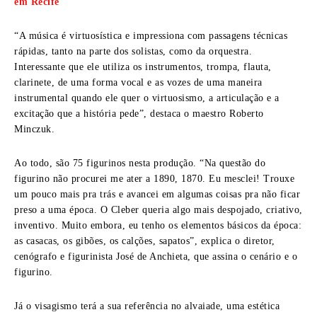
em Recife
“A música é virtuosística e impressiona com passagens técnicas
rápidas, tanto na parte dos solistas, como da orquestra.
Interessante que ele utiliza os instrumentos, trompa, flauta,
clarinete, de uma forma vocal e as vozes de uma maneira
instrumental quando ele quer o virtuosismo, a articulação e a
excitação que a história pede”, destaca o maestro Roberto
Minczuk.
Ao todo, são 75 figurinos nesta produção. “Na questão do
figurino não procurei me ater a 1890, 1870. Eu mesclei! Trouxe
um pouco mais pra trás e avancei em algumas coisas pra não ficar
preso a uma época. O Cleber queria algo mais despojado, criativo,
inventivo. Muito embora, eu tenho os elementos básicos da época:
as casacas, os gibões, os calções, sapatos”, explica o diretor,
cenógrafo e figurinista José de Anchieta, que assina o cenário e o
figurino.
Já o visagismo terá a sua referência no alvaiade, uma estética