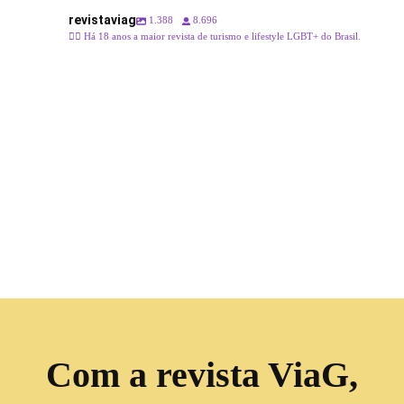
revistaviag
1.388
8.696
🏳️‍🌈 Há 18 anos a maior revista de turismo e lifestyle LGBT+ do Brasil.
Com a revista ViaG,