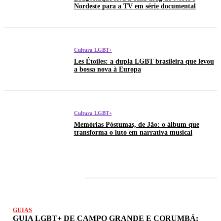
Nordeste para a TV em série documental
Cultura LGBT+
Les Étoiles: a dupla LGBT brasileira que levou
a bossa nova à Europa
Cultura LGBT+
Memórias Póstumas, de Jão: o álbum que
transforma o luto em narrativa musical
LATEST POSTS
GUIAS
GUIA LGBT+ DE CAMPO GRANDE E CORUMBÁ: