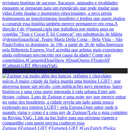
Open post by revistaviag with ID 18103582241143291