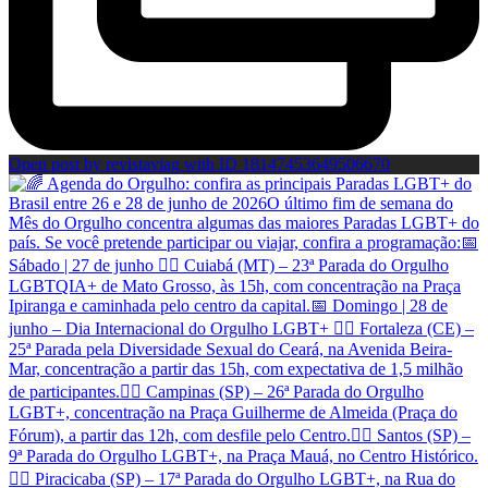
Open post by revistaviag with ID 18147453649506670