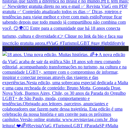
Open post by revistaviag with ID 18105506527966501