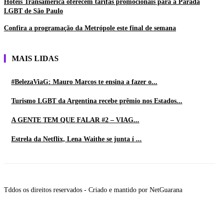
Hotéis Transamerica oferecem tarifas promocionais para a Parada
LGBT de São Paulo
Confira a programação da Metrópole este final de semana
MAIS LIDAS
#BelezaViaG: Mauro Marcos te ensina a fazer o...
Turismo LGBT da Argentina recebe prêmio nos Estados...
A GENTE TEM QUE FALAR #2 – VIAG...
Estrela da Netflix, Lena Waithe se junta í ...
Tddos os direitos reservados - Criado e mantido por NetGuarana