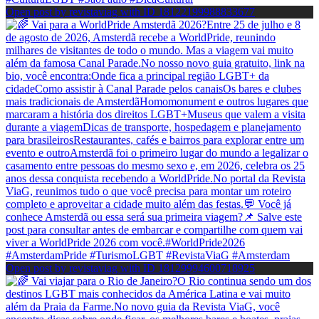
Open post by revistaviag with ID 18122199988833677
Open post by revistaviag with ID 18129994600718925