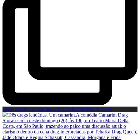
Open post by revistaviag with ID 18128068822637719