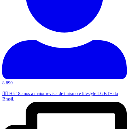
8.690
🏳️‍🌈 Há 18 anos a maior revista de turismo e lifestyle LGBT+ do
Brasil.