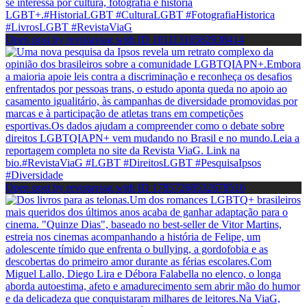
Open post by revistaviag with ID 18111310582938414
Open post by revistaviag with ID 17857268532678516