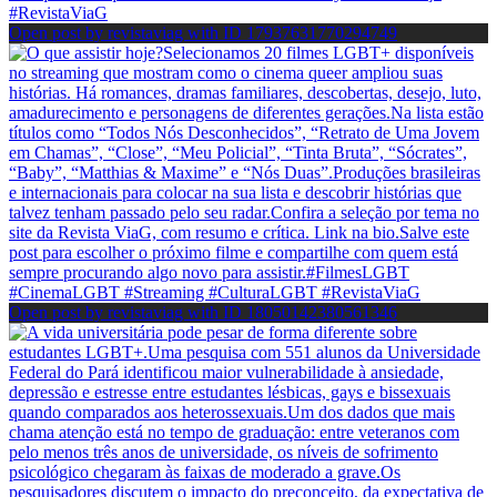
Open post by revistaviag with ID 17937631770294749
Open post by revistaviag with ID 18050142380561346