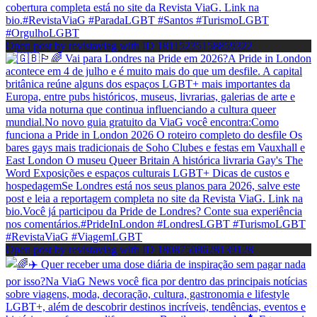
Open post by revistaviag with ID 18115235158859322
Open post by revistaviag with ID 18087508628139128