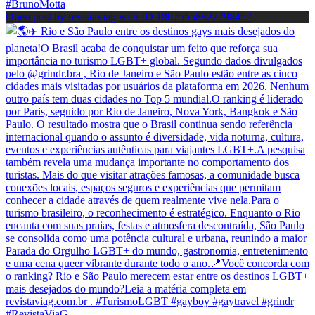
Open post by revistaviag with ID 18075558827298452