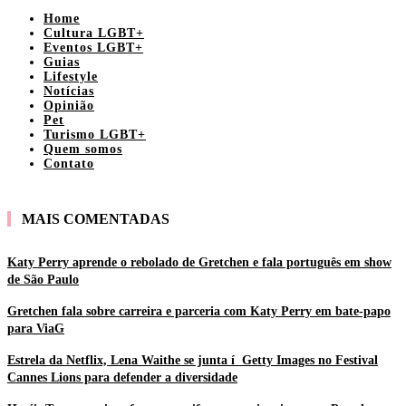
Home
Cultura LGBT+
Eventos LGBT+
Guias
Lifestyle
Notícias
Opinião
Pet
Turismo LGBT+
Quem somos
Contato
MAIS COMENTADAS
Katy Perry aprende o rebolado de Gretchen e fala português em show
de São Paulo
Gretchen fala sobre carreira e parceria com Katy Perry em bate-papo
para ViaG
Estrela da Netflix, Lena Waithe se junta í Getty Images no Festival
Cannes Lions para defender a diversidade