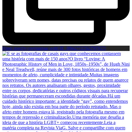
Open post by revistaviag with ID 18042713582797672