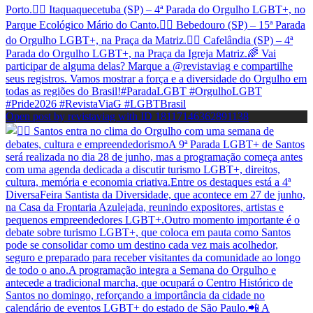
Open post by revistaviag with ID 18117146362891138