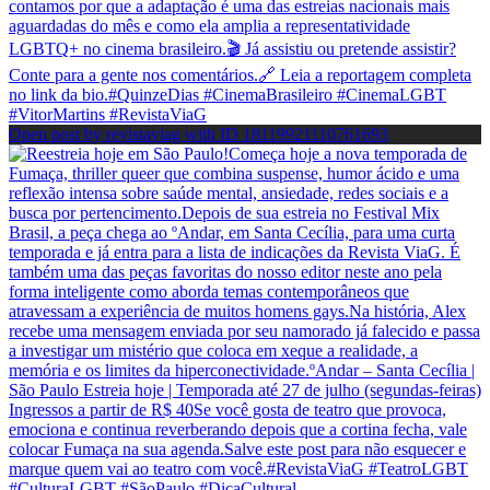
Open post by revistaviag with ID 18119921110761693