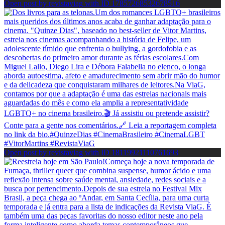
Open post by revistaviag with ID 17857268532678516
Open post by revistaviag with ID 18119921110761693