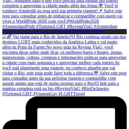
Open post by revistaviag with ID 18129994600718925