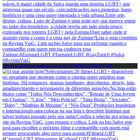
Open post by revistaviag with ID 17937631770294749