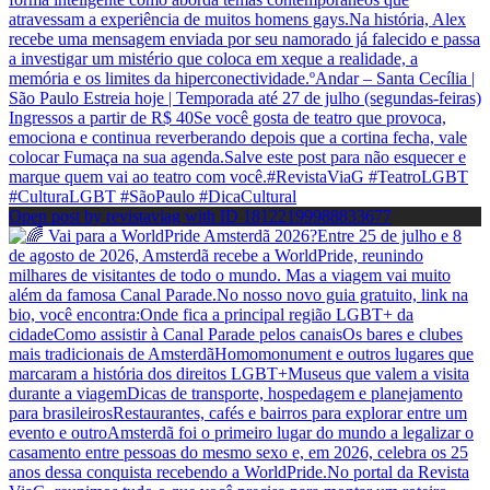
Open post by revistaviag with ID 18122199988833677