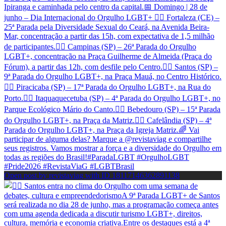
Open post by revistaviag with ID 18117146362891138