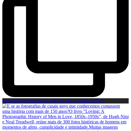
Open post by revistaviag with ID 18042713582797672