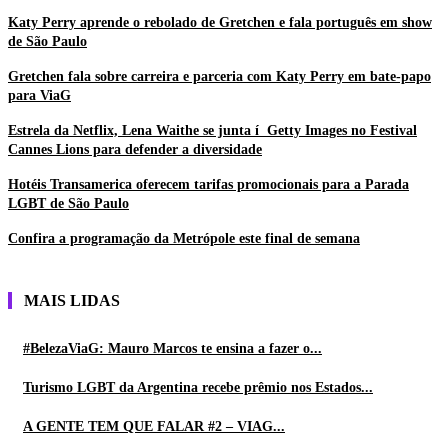
Katy Perry aprende o rebolado de Gretchen e fala português em show
de São Paulo
Gretchen fala sobre carreira e parceria com Katy Perry em bate-papo
para ViaG
Estrela da Netflix, Lena Waithe se junta í Getty Images no Festival
Cannes Lions para defender a diversidade
Hotéis Transamerica oferecem tarifas promocionais para a Parada
LGBT de São Paulo
Confira a programação da Metrópole este final de semana
MAIS LIDAS
#BelezaViaG: Mauro Marcos te ensina a fazer o...
Turismo LGBT da Argentina recebe prêmio nos Estados...
A GENTE TEM QUE FALAR #2 – VIAG...