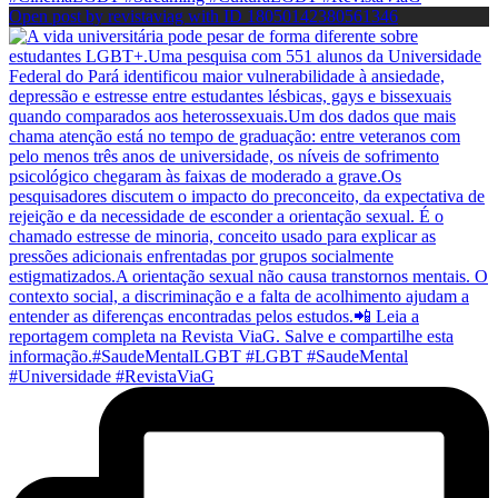
Open post by revistaviag with ID 18050142380561346