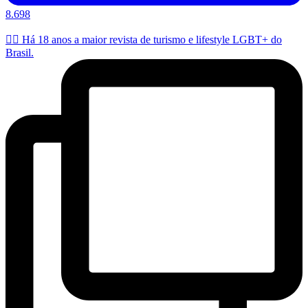
8.698
🏳️‍🌈 Há 18 anos a maior revista de turismo e lifestyle LGBT+ do
Brasil.