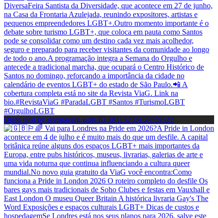
Open post by revistaviag with ID 18115235158859322