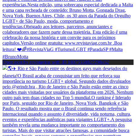
Open post by revistaviag with ID 18075558827298452