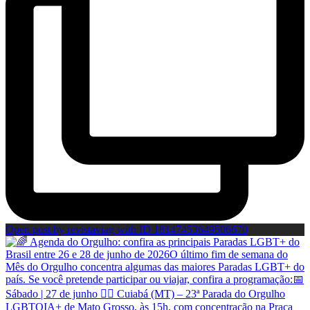
Open post by revistaviag with ID 18147453649506670