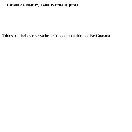
Estrela da Netflix, Lena Waithe se junta í ...
Tddos os direitos reservados - Criado e mantido por NetGuarana