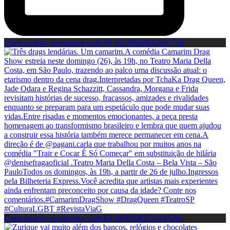
Open post by revistaviag with ID 18128068822637719
Open post by revistaviag with ID 18103582241143291