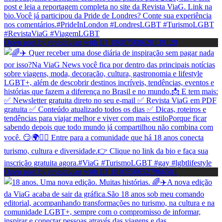
Open post by revistaviag with ID 18087508628139128
Open post by revistaviag with ID 18105506527966501