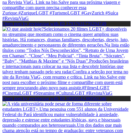
Open post by revistaviag with ID 17937631770294749
Open post by revistaviag with ID 18050142380561346