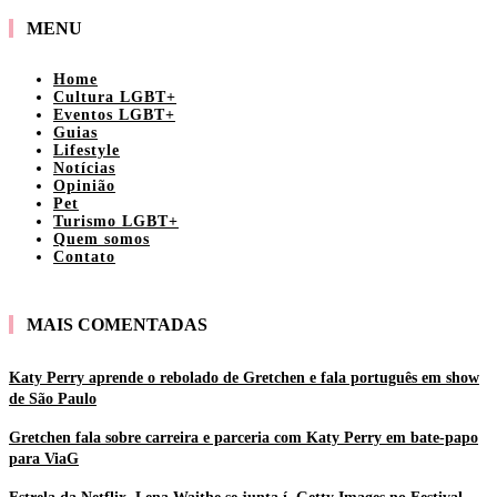
MENU
Home
Cultura LGBT+
Eventos LGBT+
Guias
Lifestyle
Notícias
Opinião
Pet
Turismo LGBT+
Quem somos
Contato
MAIS COMENTADAS
Katy Perry aprende o rebolado de Gretchen e fala português em show
de São Paulo
Gretchen fala sobre carreira e parceria com Katy Perry em bate-papo
para ViaG