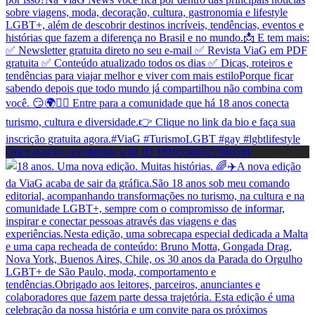
Open post by revistaviag with ID 18105506527966501