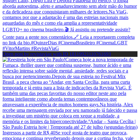
Open post by revistaviag with ID 18119921110761693