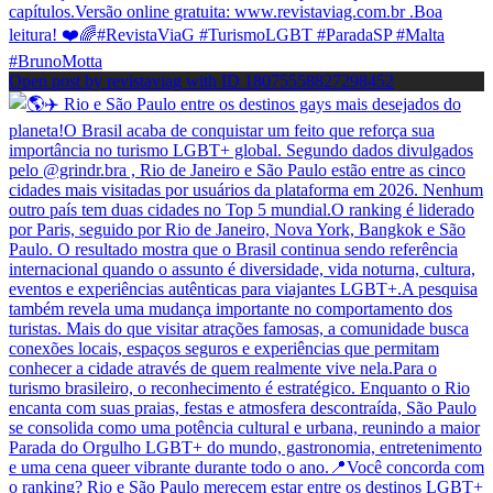
Open post by revistaviag with ID 18075558827298452