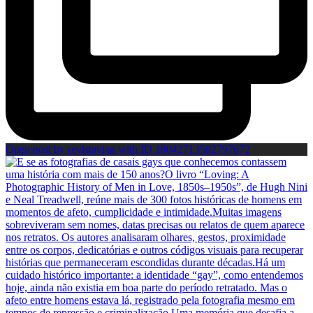
Open post by revistaviag with ID 18042713582797672