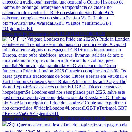
Open post by revistaviag with ID 18115235158859322
Open post by revistaviag with ID 18087508628139128