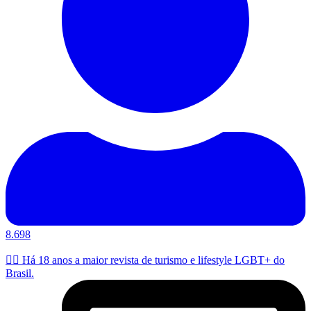
8.698
🏳️‍🌈 Há 18 anos a maior revista de turismo e lifestyle LGBT+ do
Brasil.