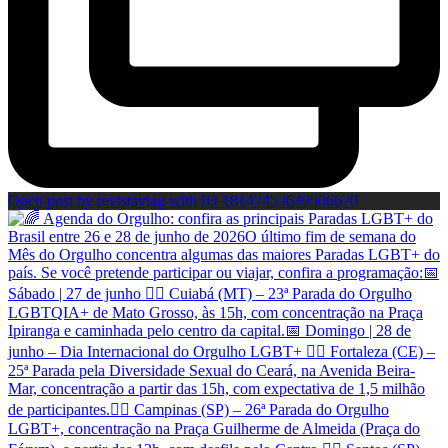
Open post by revistaviag with ID 18147453649506670