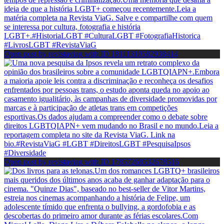
Open post by revistaviag with ID 18111310582938414
Open post by revistaviag with ID 17857268532678516