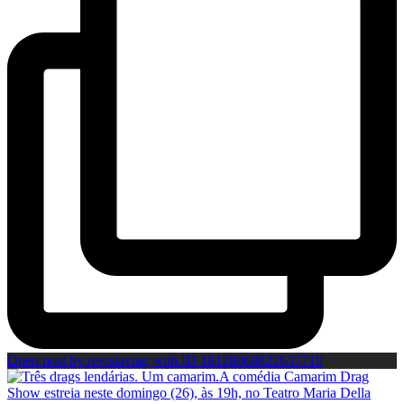
Open post by revistaviag with ID 18128068822637719