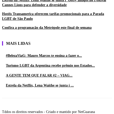
Estrela da Netflix, Lena Waithe se junta í Getty Images no Festival
Cannes Lions para defender a diversidade
Hotéis Transamerica oferecem tarifas promocionais para a Parada
LGBT de São Paulo
Confira a programação da Metrópole este final de semana
MAIS LIDAS
#BelezaViaG: Mauro Marcos te ensina a fazer o...
Turismo LGBT da Argentina recebe prêmio nos Estados...
A GENTE TEM QUE FALAR #2 – VIAG...
Estrela da Netflix, Lena Waithe se junta í ...
Tddos os direitos reservados - Criado e mantido por NetGuarana