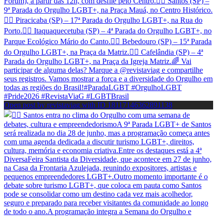
Open post by revistaviag with ID 18117146362891138