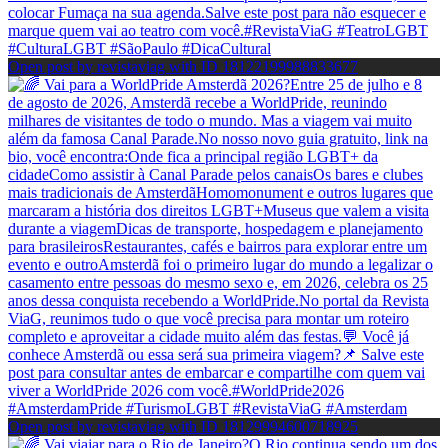
Open post by revistaviag with ID 18122199988833677
Open post by revistaviag with ID 18129994600718925