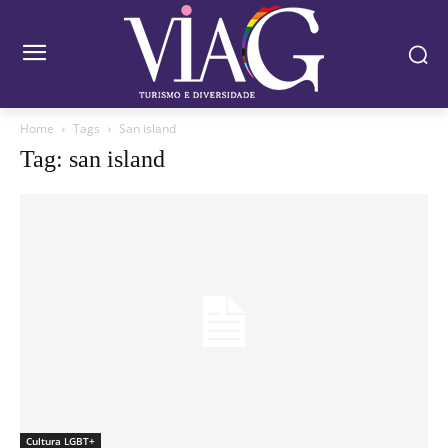
Home
Tags
San island
Tag: san island
Cultura LGBT+