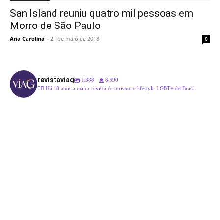
San Island reuniu quatro mil pessoas em
Morro de São Paulo
Ana Carolina
-
21 de maio de 2018
0
revistaviag
1.388
8.690
🏳️‍🌈 Há 18 anos a maior revista de turismo e lifestyle LGBT+ do Brasil.