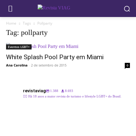
Home
Tags
Pollparty
Tag: pollparty
Eventos LGBT+
White Splash Pool Party em Miami
Ana Carolina
-
2 de setembro de 2015
0
revistaviag
1.388
8.693
🏳️‍🌈 Há 18 anos a maior revista de turismo e lifestyle LGBT+ do Brasil.