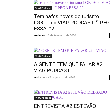
ViaG Podcast
Tem bafos novos do turismo
LGBT+ no VIAG PODCAST ““ PE
ESSA #2
redacao
-
6 de fevereiro de 2020
ViaG Podcast
A GENTE TEM QUE FALAR #2 –
VIAG PODCAST
redacao
-
23 de janeiro de 2020
ViaG Podcast
ENTREVISTA #2 ESTEVÃO