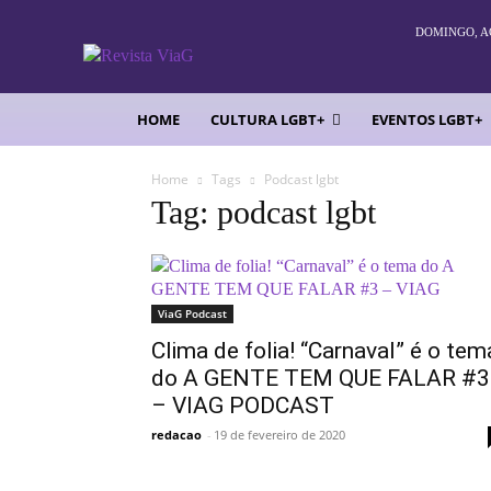
DOMINGO, AG
HOME
CULTURA LGBT+
EVENTOS LGBT+
Home
Tags
Podcast lgbt
Tag: podcast lgbt
ViaG Podcast
Clima de folia! “Carnaval” é o tem
do A GENTE TEM QUE FALAR #3
– VIAG PODCAST
redacao
-
19 de fevereiro de 2020