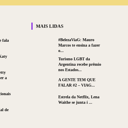
MAIS LIDAS
#BelezaViaG: Mauro
 fala
Marcos te ensina a fazer
o...
Katy
Turismo LGBT da
Argentina recebe prêmio
nos Estados...
etty
er a
A GENTE TEM QUE
FALAR #2 – VIAG...
ionais
Estrela da Netflix, Lena
Waithe se junta í ...
al de