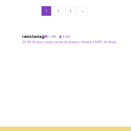
1
2
3
revistaviag
1.388
8.693
🏳️‍🌈 Há 18 anos a maior revista de turismo e lifestyle LGBT+ do Brasil.