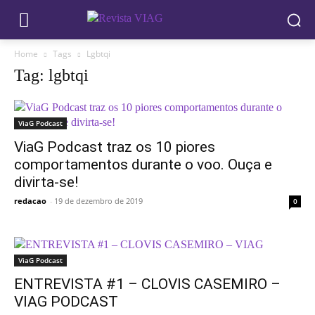
Home
Tags
Lgbtqi
Tag: lgbtqi
ViaG Podcast
ViaG Podcast traz os 10 piores
comportamentos durante o voo. Ouça e
divirta-se!
redacao
-
19 de dezembro de 2019
0
ViaG Podcast
ENTREVISTA #1 – CLOVIS CASEMIRO –
VIAG PODCAST