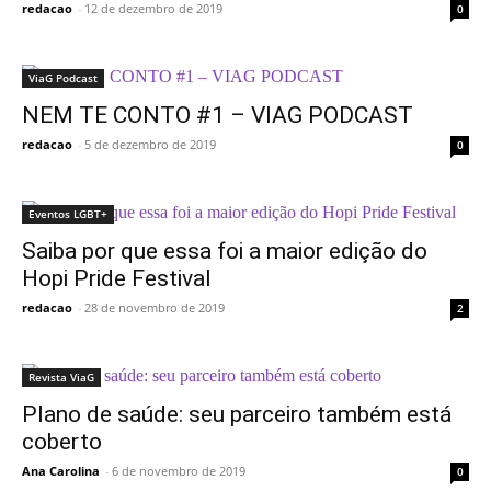
redacao
-
12 de dezembro de 2019
0
ViaG Podcast
NEM TE CONTO #1 – VIAG PODCAST
redacao
-
5 de dezembro de 2019
0
Eventos LGBT+
Saiba por que essa foi a maior edição do
Hopi Pride Festival
redacao
-
28 de novembro de 2019
2
Revista ViaG
Plano de saúde: seu parceiro também está
coberto
Ana Carolina
-
6 de novembro de 2019
0