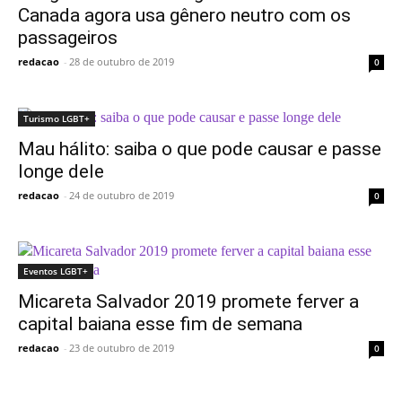
Canada agora usa gênero neutro com os
passageiros
redacao
-
28 de outubro de 2019
0
Turismo LGBT+
Mau hálito: saiba o que pode causar e passe
longe dele
redacao
-
24 de outubro de 2019
0
Eventos LGBT+
Micareta Salvador 2019 promete ferver a
capital baiana esse fim de semana
redacao
-
23 de outubro de 2019
0