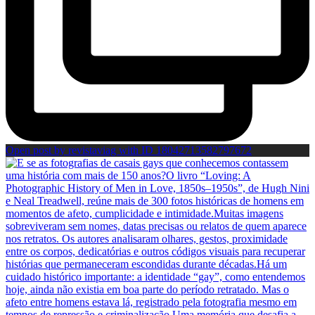
Open post by revistaviag with ID 18042713582797672