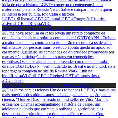
Open post by revistaviag with ID 18111310582938414
Open post by revistaviag with ID 17857268532678516