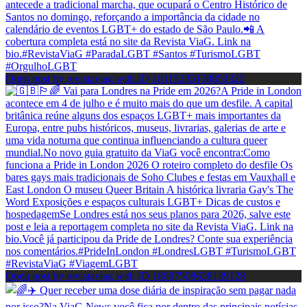
Open post by revistaviag with ID 18115235158859322
Open post by revistaviag with ID 18087508628139128