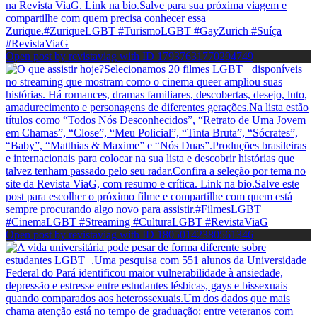
Open post by revistaviag with ID 17937631770294749
Open post by revistaviag with ID 18050142380561346