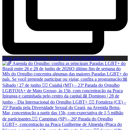
Open post by revistaviag with ID 18147453649506670