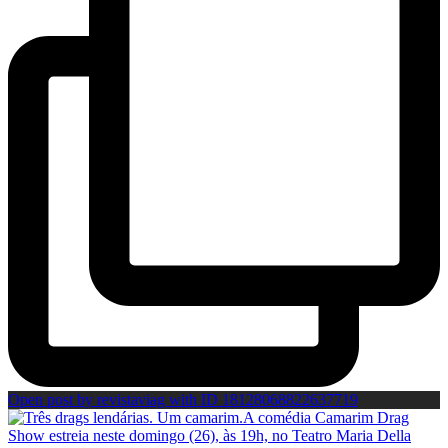
Open post by revistaviag with ID 18128068822637719