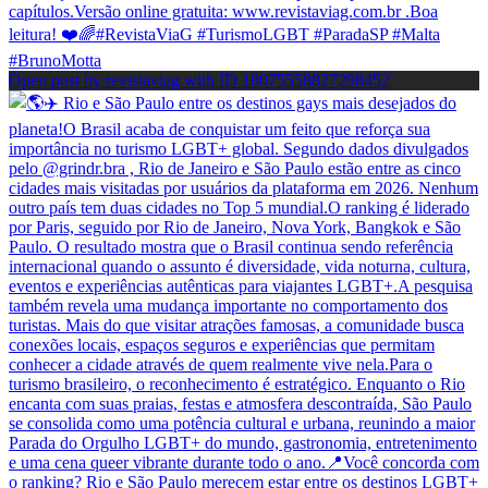
Open post by revistaviag with ID 18075558827298452