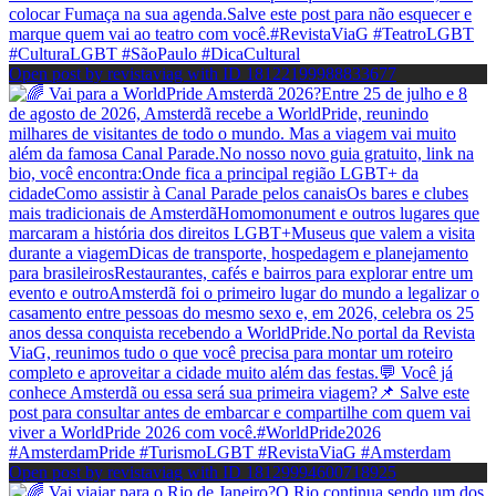
Open post by revistaviag with ID 18122199988833677
Open post by revistaviag with ID 18129994600718925