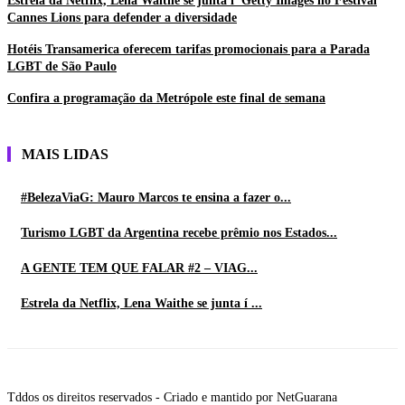
Estrela da Netflix, Lena Waithe se junta í Getty Images no Festival
Cannes Lions para defender a diversidade
Hotéis Transamerica oferecem tarifas promocionais para a Parada
LGBT de São Paulo
Confira a programação da Metrópole este final de semana
MAIS LIDAS
#BelezaViaG: Mauro Marcos te ensina a fazer o...
Turismo LGBT da Argentina recebe prêmio nos Estados...
A GENTE TEM QUE FALAR #2 – VIAG...
Estrela da Netflix, Lena Waithe se junta í ...
Tddos os direitos reservados - Criado e mantido por NetGuarana