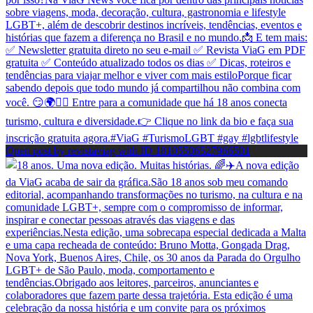
Open post by revistaviag with ID 18105506527966501