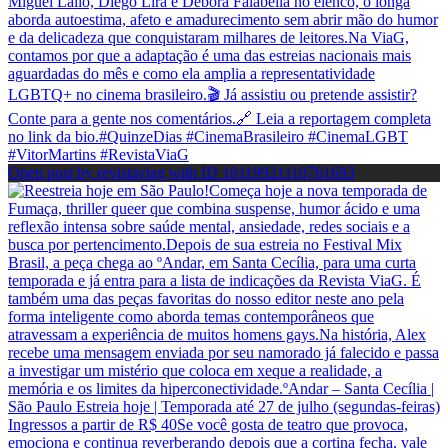
Open post by revistaviag with ID 18119921110761693