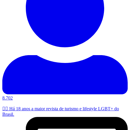
8.702
🏳️‍🌈 Há 18 anos a maior revista de turismo e lifestyle LGBT+ do
Brasil.