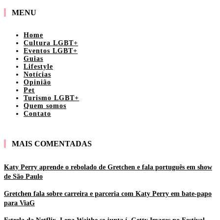
MENU
Home
Cultura LGBT+
Eventos LGBT+
Guias
Lifestyle
Notícias
Opinião
Pet
Turismo LGBT+
Quem somos
Contato
MAIS COMENTADAS
Katy Perry aprende o rebolado de Gretchen e fala português em show
de São Paulo
Gretchen fala sobre carreira e parceria com Katy Perry em bate-papo
para ViaG