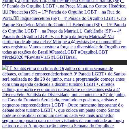
Open post by revistaviag with ID 18117146362891138