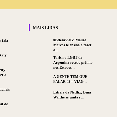
MAIS LIDAS
#BelezaViaG: Mauro
 fala
Marcos te ensina a fazer
o...
Katy
Turismo LGBT da
Argentina recebe prêmio
nos Estados...
etty
er a
A GENTE TEM QUE
FALAR #2 – VIAG...
ionais
Estrela da Netflix, Lena
Waithe se junta í ...
al de