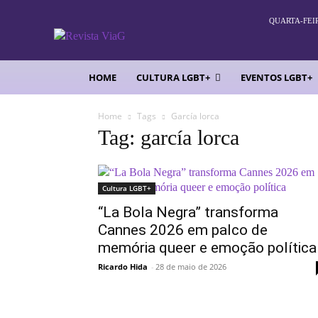
QUARTA-FEIR
HOME
CULTURA LGBT+
EVENTOS LGBT+
Home
Tags
García lorca
Tag: garcía lorca
Cultura LGBT+
“La Bola Negra” transforma
Cannes 2026 em palco de
memória queer e emoção política
Ricardo Hida
-
28 de maio de 2026