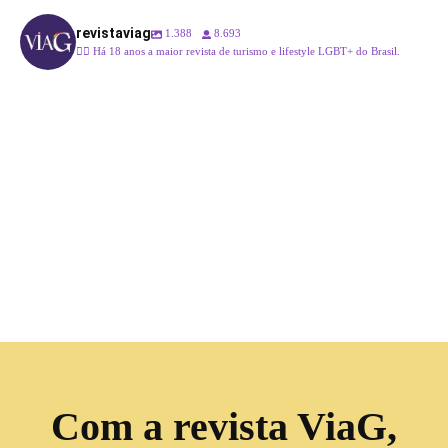
revistaviag
1.388
8.693
🏳️‍🌈 Há 18 anos a maior revista de turismo e lifestyle LGBT+ do Brasil.
Com a revista ViaG,