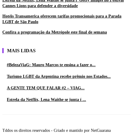
Estrela da Netflix, Lena Waithe se junta í Getty Images no Festival
Cannes Lions para defender a diversidade
Hotéis Transamerica oferecem tarifas promocionais para a Parada
LGBT de São Paulo
Confira a programação da Metrópole este final de semana
MAIS LIDAS
#BelezaViaG: Mauro Marcos te ensina a fazer o...
Turismo LGBT da Argentina recebe prêmio nos Estados...
A GENTE TEM QUE FALAR #2 – VIAG...
Estrela da Netflix, Lena Waithe se junta í ...
Tddos os direitos reservados - Criado e mantido por NetGuarana