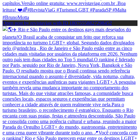
Open post by revistaviag with ID 18075558827298452