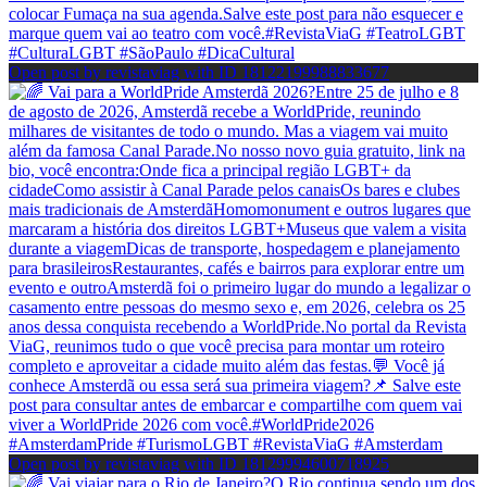
Open post by revistaviag with ID 18122199988833677
Open post by revistaviag with ID 18129994600718925