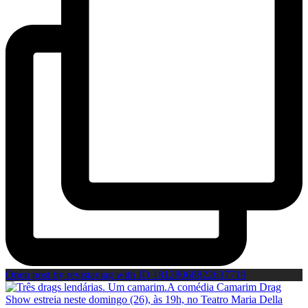
Open post by revistaviag with ID 18128068822637719