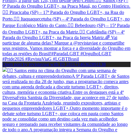
Open post by revistaviag with ID 18117146362891138