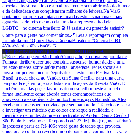
Open post by revistaviag with ID 18119921110761693