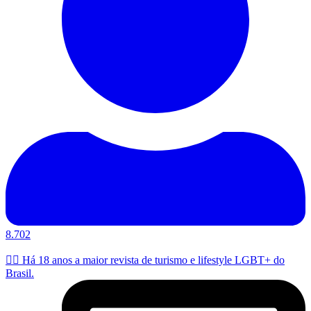
8.702
🏳️‍🌈 Há 18 anos a maior revista de turismo e lifestyle LGBT+ do
Brasil.