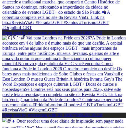
Open post by revistaviag with ID 18115235158859322
Open post by revistaviag with ID 18087508628139128