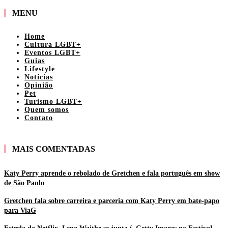
MENU
Home
Cultura LGBT+
Eventos LGBT+
Guias
Lifestyle
Notícias
Opinião
Pet
Turismo LGBT+
Quem somos
Contato
MAIS COMENTADAS
Katy Perry aprende o rebolado de Gretchen e fala português em show
de São Paulo
Gretchen fala sobre carreira e parceria com Katy Perry em bate-papo
para ViaG