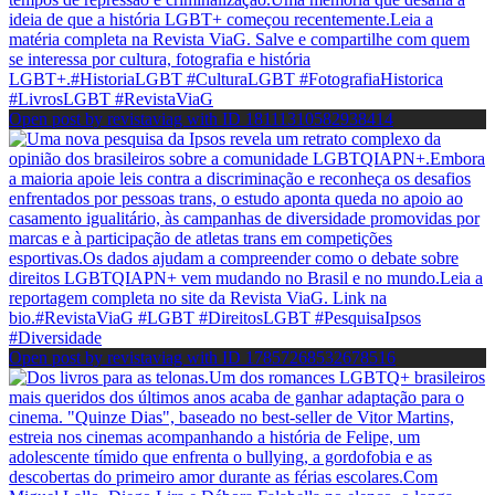
Open post by revistaviag with ID 18111310582938414
Open post by revistaviag with ID 17857268532678516