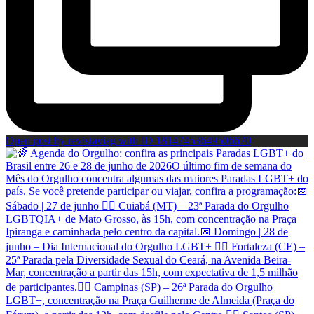
Open post by revistaviag with ID 18147453649506670