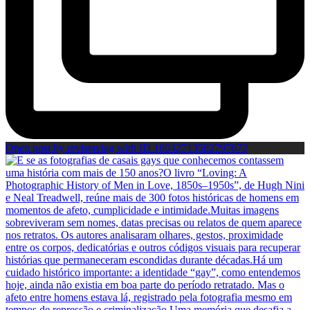
Open post by revistaviag with ID 18042713582797672