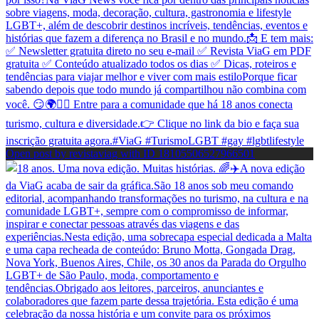
Open post by revistaviag with ID 18105506527966501