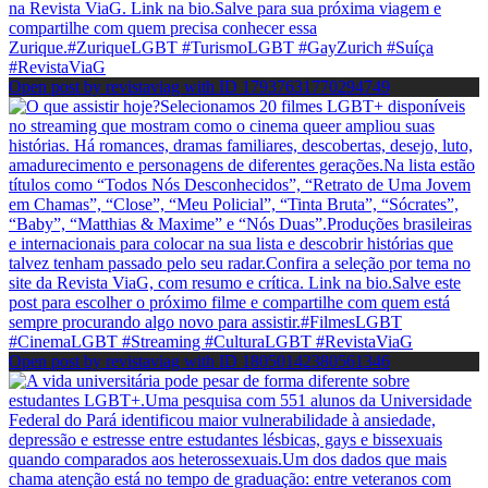
Open post by revistaviag with ID 17937631770294749
Open post by revistaviag with ID 18050142380561346