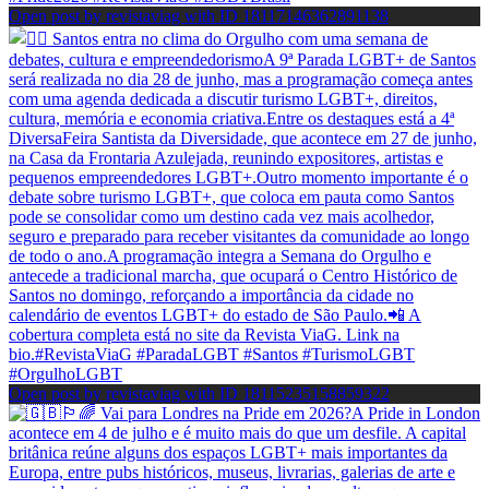
Open post by revistaviag with ID 18117146362891138
Open post by revistaviag with ID 18115235158859322