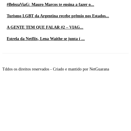
#BelezaViaG: Mauro Marcos te ensina a fazer o...
Turismo LGBT da Argentina recebe prêmio nos Estados...
A GENTE TEM QUE FALAR #2 – VIAG...
Estrela da Netflix, Lena Waithe se junta í ...
Tddos os direitos reservados - Criado e mantido por NetGuarana