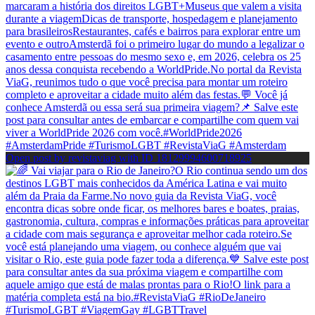
Open post by revistaviag with ID 18129994600718925