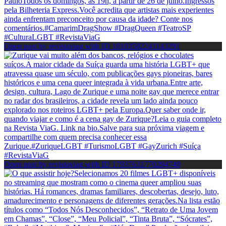
Open post by revistaviag with ID 18103582241143291
Open post by revistaviag with ID 17937631770294749