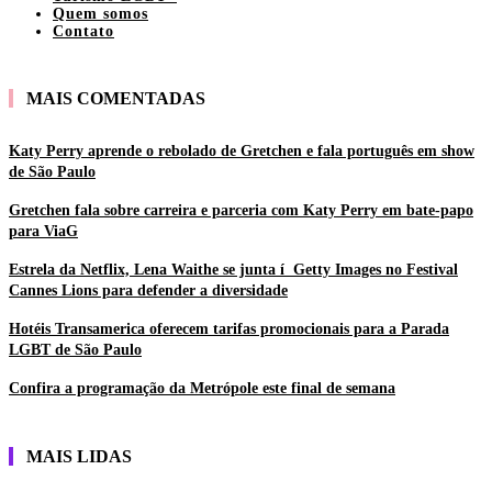
Quem somos
Contato
MAIS COMENTADAS
Katy Perry aprende o rebolado de Gretchen e fala português em show
de São Paulo
Gretchen fala sobre carreira e parceria com Katy Perry em bate-papo
para ViaG
Estrela da Netflix, Lena Waithe se junta í Getty Images no Festival
Cannes Lions para defender a diversidade
Hotéis Transamerica oferecem tarifas promocionais para a Parada
LGBT de São Paulo
Confira a programação da Metrópole este final de semana
MAIS LIDAS