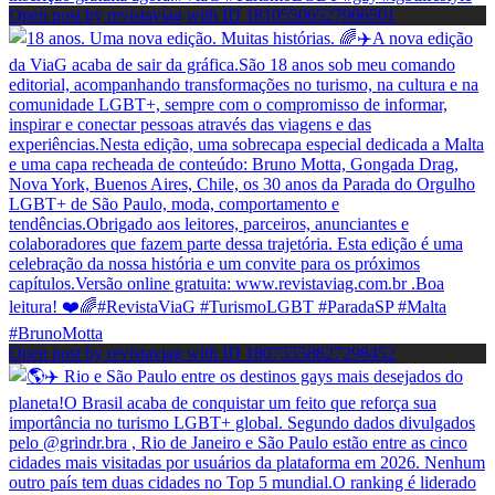
Open post by revistaviag with ID 18105506527966501
Open post by revistaviag with ID 18075558827298452