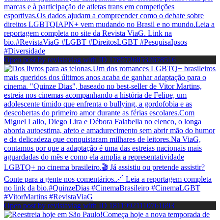
Open post by revistaviag with ID 17857268532678516
Open post by revistaviag with ID 18119921110761693