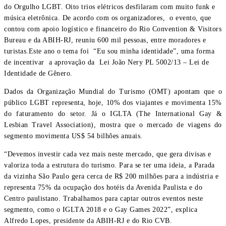
do Orgulho LGBT. Oito trios elétricos desfilaram com muito funk e
música eletrônica. De acordo com os organizadores, o evento, que
contou com apoio logístico e financeiro do Rio Convention & Visitors
Bureau e da ABIH-RJ, reuniu 600 mil pessoas, entre moradores e
turistas.Este ano o tema foi “Eu sou minha identidade”, uma forma
de incentivar a aprovação da Lei João Nery PL 5002/13 – Lei de
Identidade de Gênero.
Dados da Organização Mundial do Turismo (OMT) apontam que o
público LGBT representa, hoje, 10% dos viajantes e movimenta 15%
do faturamento do setor. Já o IGLTA (The International Gay &
Lesbian Travel Association), mostra que o mercado de viagens do
segmento movimenta US$ 54 bilhões anuais.
“Devemos investir cada vez mais neste mercado, que gera divisas e
valoriza toda a estrutura do turismo. Para se ter uma ideia, a Parada
da vizinha São Paulo gera cerca de R$ 200 milhões para a indústria e
representa 75% da ocupação dos hotéis da Avenida Paulista e do
Centro paulistano. Trabalhamos para captar outros eventos neste
segmento, como o IGLTA 2018 e o Gay Games 2022”, explica
Alfredo Lopes, presidente da ABIH-RJ e do Rio CVB.