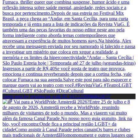
Open post by revistaviag with ID 18122199988833677