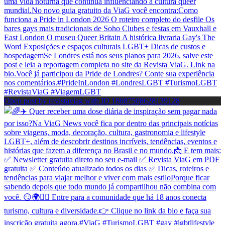
Open post by revistaviag with ID 18087508628139128