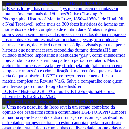
Open post by revistaviag with ID 18042713582797672
Open post by revistaviag with ID 18111310582938414