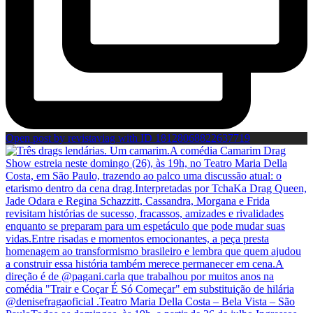
Open post by revistaviag with ID 18128068822637719