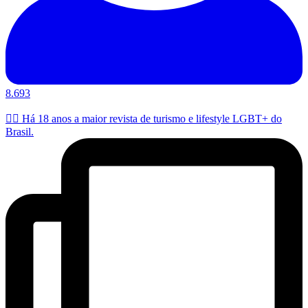
8.693
🏳️‍🌈 Há 18 anos a maior revista de turismo e lifestyle LGBT+ do
Brasil.