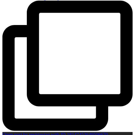
Open post by revistaviag with ID 18147453649506670