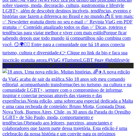
Open post by revistaviag with ID 18105506527966501