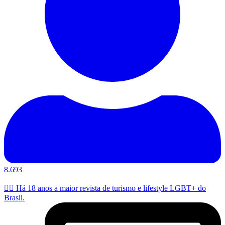
8.693
🏳️‍🌈 Há 18 anos a maior revista de turismo e lifestyle LGBT+ do
Brasil.