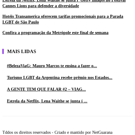
Estrela da Netflix, Lena Waithe se junta í Getty Images no Festival
Cannes Lions para defender a diversidade
Hotéis Transamerica oferecem tarifas promocionais para a Parada
LGBT de São Paulo
Confira a programação da Metrópole este final de semana
MAIS LIDAS
#BelezaViaG: Mauro Marcos te ensina a fazer o...
Turismo LGBT da Argentina recebe prêmio nos Estados...
A GENTE TEM QUE FALAR #2 – VIAG...
Estrela da Netflix, Lena Waithe se junta í ...
Tddos os direitos reservados - Criado e mantido por NetGuarana