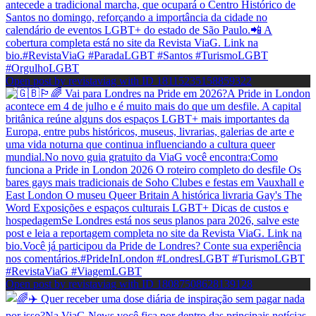
Open post by revistaviag with ID 18115235158859322
Open post by revistaviag with ID 18087508628139128