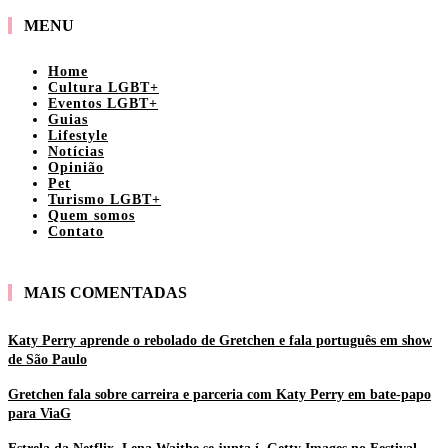
MENU
Home
Cultura LGBT+
Eventos LGBT+
Guias
Lifestyle
Notícias
Opinião
Pet
Turismo LGBT+
Quem somos
Contato
MAIS COMENTADAS
Katy Perry aprende o rebolado de Gretchen e fala português em show
de São Paulo
Gretchen fala sobre carreira e parceria com Katy Perry em bate-papo
para ViaG