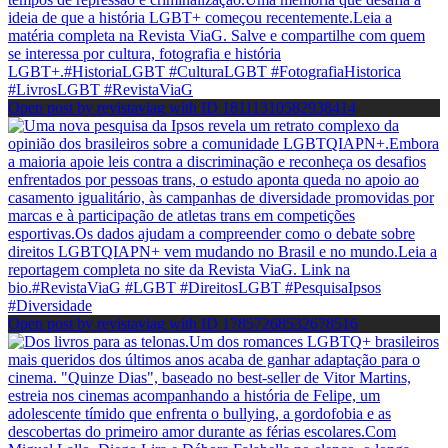
Open post by revistaviag with ID 18111310582938414
Open post by revistaviag with ID 17857268532678516