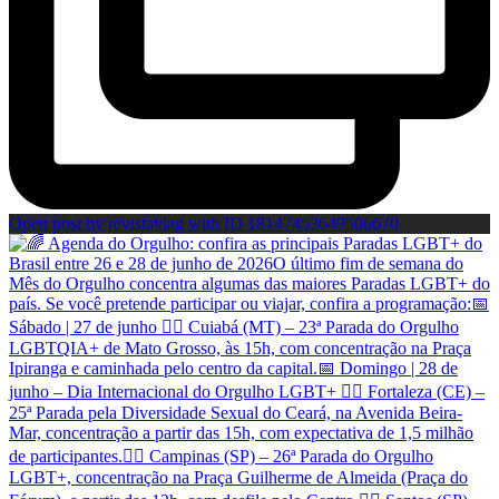
Open post by revistaviag with ID 18147453649506670