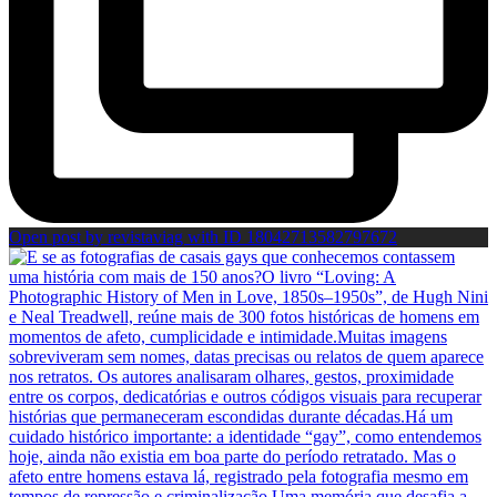
Open post by revistaviag with ID 18042713582797672