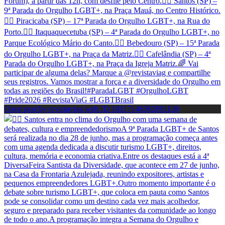
Open post by revistaviag with ID 18117146362891138