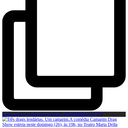
Open post by revistaviag with ID 18128068822637719