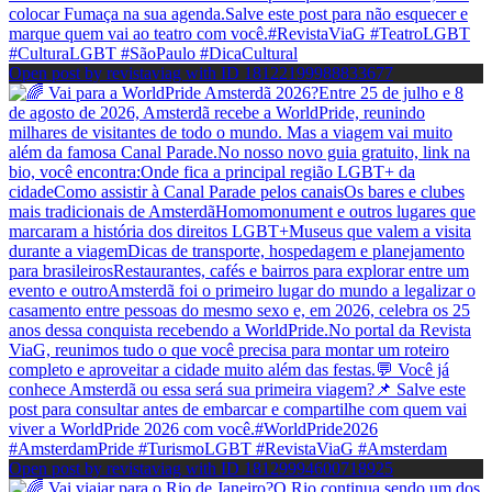
Open post by revistaviag with ID 18122199988833677
Open post by revistaviag with ID 18129994600718925