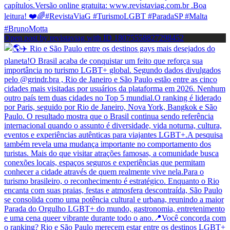
Open post by revistaviag with ID 18075558827298452