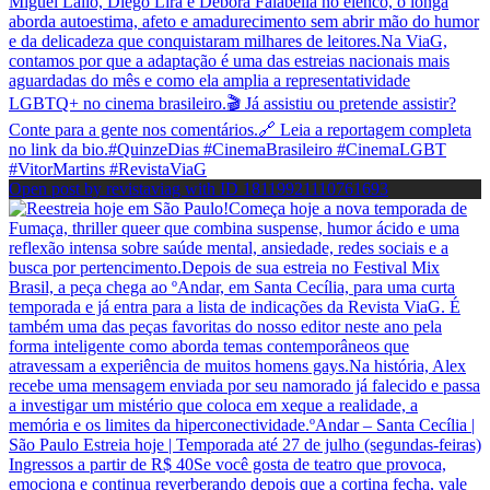
Open post by revistaviag with ID 18119921110761693