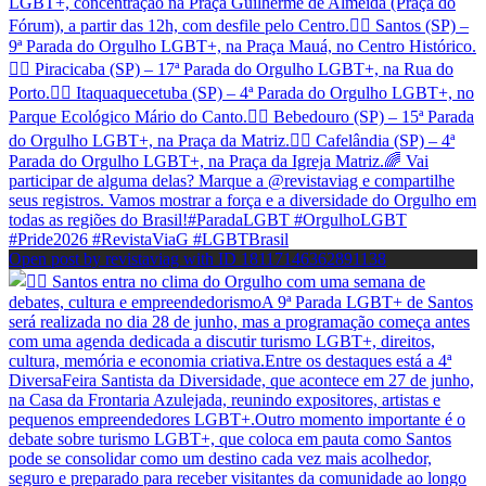
Open post by revistaviag with ID 18117146362891138