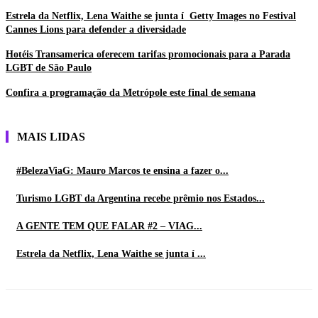
Estrela da Netflix, Lena Waithe se junta í Getty Images no Festival
Cannes Lions para defender a diversidade
Hotéis Transamerica oferecem tarifas promocionais para a Parada
LGBT de São Paulo
Confira a programação da Metrópole este final de semana
MAIS LIDAS
#BelezaViaG: Mauro Marcos te ensina a fazer o...
Turismo LGBT da Argentina recebe prêmio nos Estados...
A GENTE TEM QUE FALAR #2 – VIAG...
Estrela da Netflix, Lena Waithe se junta í ...