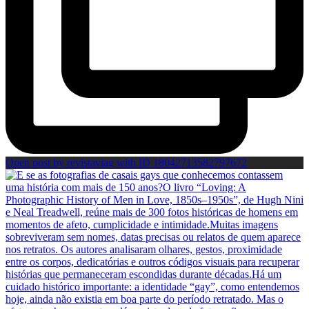
Open post by revistaviag with ID 18042713582797672