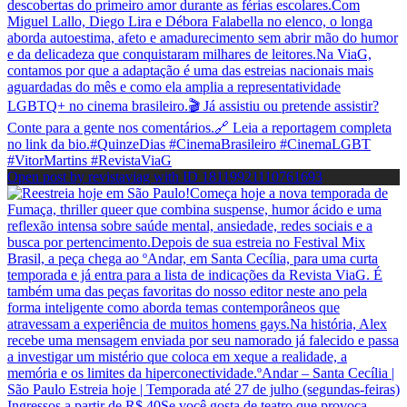
Open post by revistaviag with ID 18119921110761693