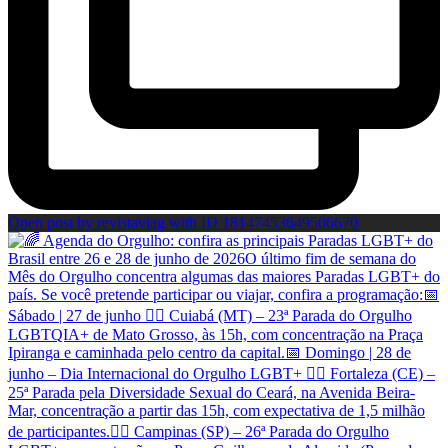
Open post by revistaviag with ID 18147453649506670