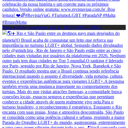
Open post by revistaviag with ID 18075558827298452