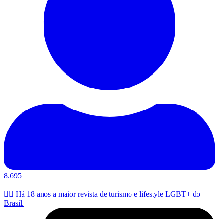
8.695
🏳️‍🌈 Há 18 anos a maior revista de turismo e lifestyle LGBT+ do
Brasil.