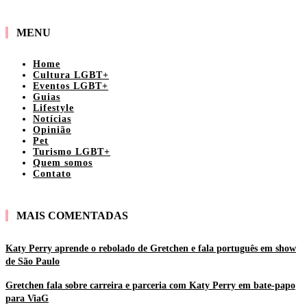
MENU
Home
Cultura LGBT+
Eventos LGBT+
Guias
Lifestyle
Notícias
Opinião
Pet
Turismo LGBT+
Quem somos
Contato
MAIS COMENTADAS
Katy Perry aprende o rebolado de Gretchen e fala português em show
de São Paulo
Gretchen fala sobre carreira e parceria com Katy Perry em bate-papo
para ViaG