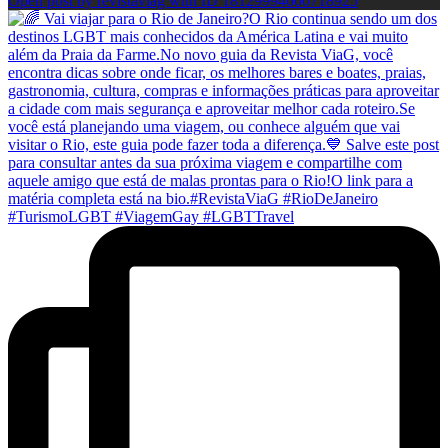
Open post by revistaviag with ID 18129994600718925