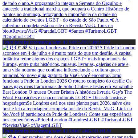
Open post by revistaviag with ID 18115235158859322
Open post by revistaviag with ID 18087508628139128