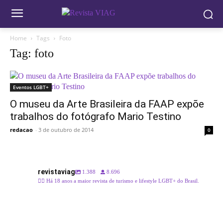
Home
Tags
Foto
Tag: foto
Eventos LGBT+
O museu da Arte Brasileira da FAAP expõe
trabalhos do fotógrafo Mario Testino
redacao
-
3 de outubro de 2014
0
revistaviag
1.388
8.696
🏳️‍🌈 Há 18 anos a maior revista de turismo e lifestyle LGBT+ do Brasil.